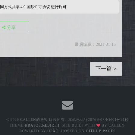
同方式共享 4.0 国际许可协议
进行许可
分享
最后编辑：2021-01-15
下一篇 >
© 2026 CALLEN的博客 版权所有.
本站已运行
2076天07小时01分23秒
THEME
KRATOS:REBIRTH
SITE BUILT WITH
BY CALLEN.
POWERED BY
HEXO
HOSTED ON
GITHUB PAGES