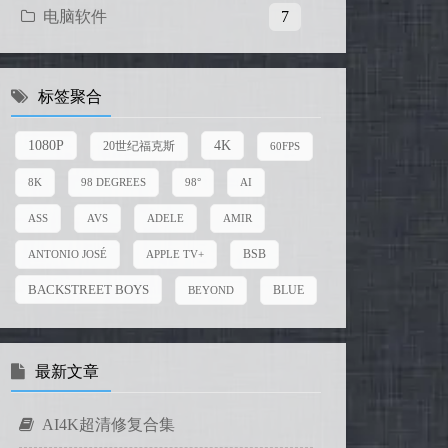
电脑软件
7
标签聚合
4K
1080P
20世纪福克斯
60FPS
8K
98 DEGREES
98°
AI
ASS
AVS
ADELE
AMIR
BSB
ANTONIO JOSÉ
APPLE TV+
BACKSTREET BOYS
BEYOND
BLUE
最新文章
AI4K超清修复合集