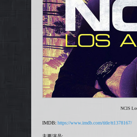
NCIS Los
IMDB:
https://www.imdb.com/title/tt1378167/
主要演员: