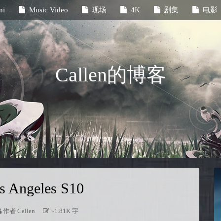
ni
Music Video
现场
4K
剧集
电影
Callen的博客
s Angeles S10
作者
Callen
~1.81K 字