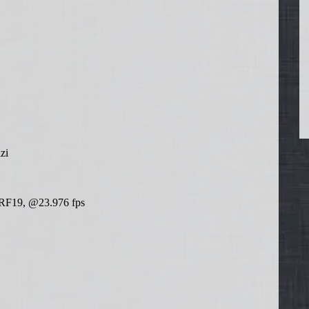
zi
F19, @23.976 fps