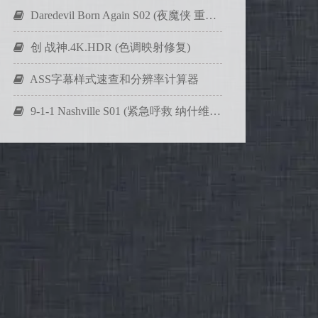
Daredevil Born Again S02 (夜魔侠 重生 第二季)
创 战神.4K.HDR (色调映射修复)
ASS字幕样式速查和分辨率计算器
9-1-1 Nashville S01 (紧急呼救 纳什维尔 第一季)