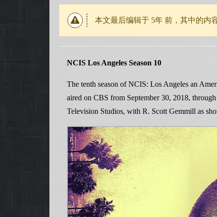
本文最后编辑于
5年
前，其中的内
NCIS Los Angeles Season 10
The tenth season of NCIS: Los Angeles an America
aired on CBS from September 30, 2018, throug
Television Studios, with R. Scott Gemmill as sh