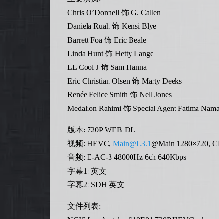
Chris O’Donnell 饰 G. Callen
Daniela Ruah 饰 Kensi Blye
Barrett Foa 饰 Eric Beale
Linda Hunt 饰 Hetty Lange
LL Cool J 饰 Sam Hanna
Eric Christian Olsen 饰 Marty Deeks
Renée Felice Smith 饰 Nell Jones
Medalion Rahimi 饰 Special Agent Fatima Nama
版本: 720P WEB-DL
视频: HEVC,
Main@L3.1
@Main 1280×720, CR
音频: E-AC-3 48000Hz 6ch 640Kbps
字幕1: 英文
字幕2: SDH 英文
文件列表: