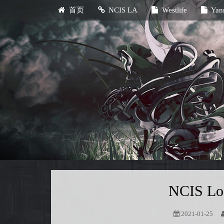
首页
NCIS LA
Westlife
Yan
NCIS Lo
2021-01-25