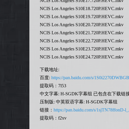
NCIS Los Angeles S10E17.720P.HEVC.mkv
NCIS Los Angeles S10E18.720P.HEVC.mkv
NCIS Los Angeles S10E19.720P.HEVC.mkv
NCIS Los Angeles S10E20.720P.HEVC.mkv
NCIS Los Angeles S10E21.720P.HEVC.mkv
NCIS Los Angeles S10E22.720P.HEVC.mkv
NCIS Los Angeles S10E23.720P.HEVC.mkv
NCIS Los Angeles S10E24.720P.HEVC.mkv
下载地址:
百度:
https://pan.baidu.com/s/1S0i2270DW
提取码：7l53
中文字幕: H-SGDK字幕组 已包含在下载链
压制版: 中英双语字幕: H-SGDK字幕组
链接：
https://pan.baidu.com/s/1sjTN78ffonD-
提取码：f2xv