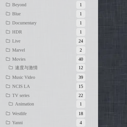
Beyond
1
Blue
1
Documentary
1
HDR
1
Live
24
Marvel
2
Movies
40
速度与激情
12
Music Video
39
NCIS LA
15
TV series
22
Animation
1
Westlife
18
Yanni
4