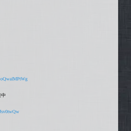
BGBoQwalMPtWg
接中
l_Jsv0twQw