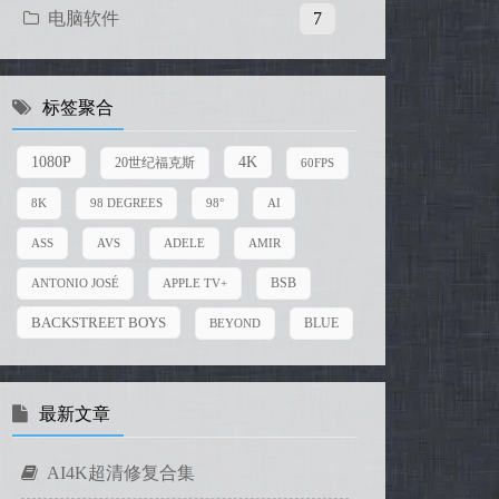
电脑软件
7
标签聚合
4K
1080P
20世纪福克斯
60FPS
8K
98 DEGREES
98°
AI
ASS
AVS
ADELE
AMIR
BSB
ANTONIO JOSÉ
APPLE TV+
BACKSTREET BOYS
BEYOND
BLUE
最新文章
AI4K超清修复合集