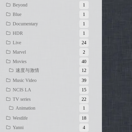
Beyond
1
Blue
1
Documentary
1
HDR
1
Live
24
Marvel
2
Movies
40
速度与激情
12
Music Video
39
NCIS LA
15
TV series
22
Animation
1
Westlife
18
Yanni
4