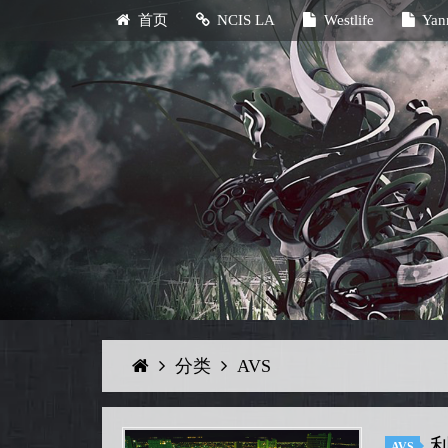
首页
NCIS LA
Westlife
Yan
分类
AVS
利
AVS