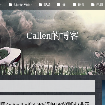
ni
Music Video
现场
4K
剧集
电影
Callen的博客
用AviSynth+将SDR转到HDR的测试 (非正