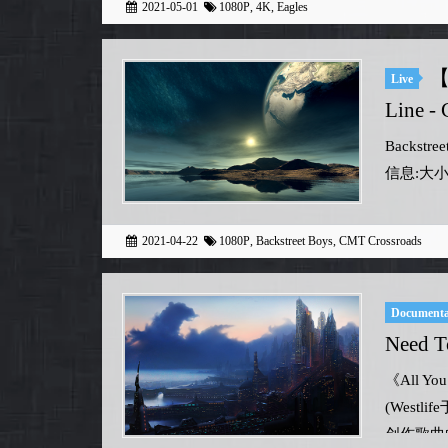
2021-05-01
1080P
,
4K
,
Eagles
【
Live
Line -
Backstree
信息:大小: 
2021-04-22
1080P
,
Backstreet Boys
,
CMT Crossroads
Document
Need T
《All Yo
(Westli
创作歌曲的