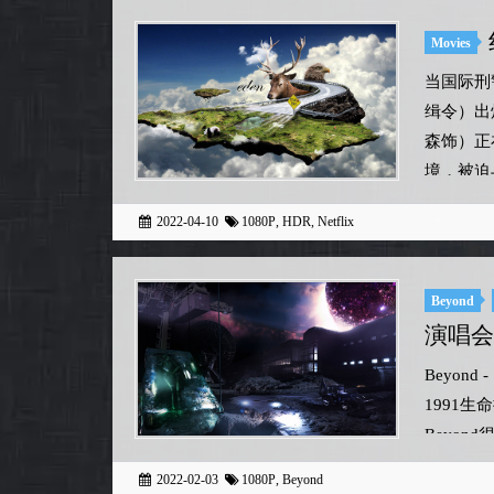
Movies
当国际刑
缉令）出
森饰）正
境，被迫
2022-04-10
1080P
,
HDR
,
Netflix
Beyond
演唱会
Beyon
1991
Beyo
会实际上开
2022-02-03
1080P
,
Beyond