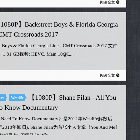
阅读全文
1080P】Backstreet Boys & Florida Georgia
 CMT Crossroads.2017
t Boys & Florida Georgia Line - CMT Crossroads.2017 文件
1.81 GB视频: HEVC, Main 10@L...
阅读全文
【1080P】Shane Filan - All You
ary
Westlife
o Know Documentary
u Need To Know Documentary》是2012年Westlife解散后
fe于2018年回归), Shane Filan为首张个人专辑《You And Me》
纪录片. 因团队解散和...