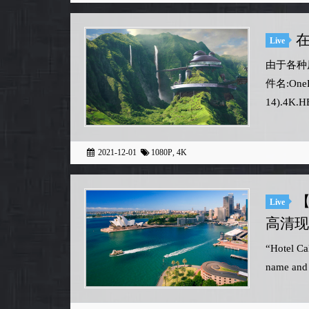
Live
由于各种
件名:OneRe
14).4K.HE
2021-12-01
1080P
,
4K
【
Live
高清现
“Hotel Cal
name and w