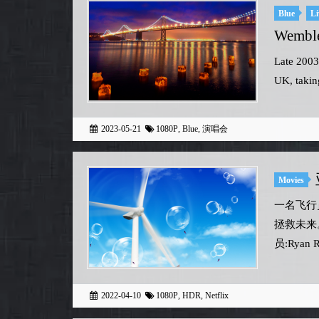
Blue
Li
Wemble
Late 2003
UK, takin
2023-05-21
1080P
,
Blue
,
演唱会
Movies
一名飞行
拯救未来。 I
员:Ryan R
2022-04-10
1080P
,
HDR
,
Netflix