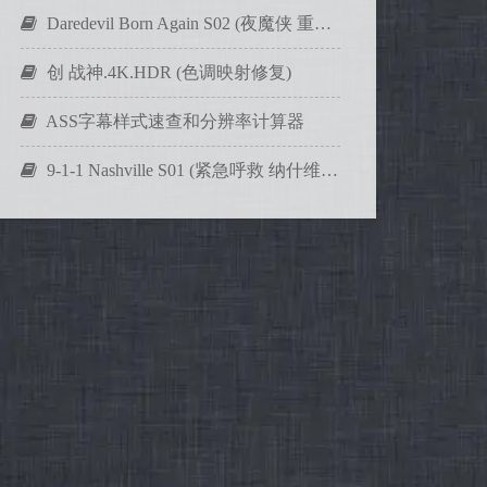
Daredevil Born Again S02 (夜魔侠 重生 第二季)
创 战神.4K.HDR (色调映射修复)
ASS字幕样式速查和分辨率计算器
9-1-1 Nashville S01 (紧急呼救 纳什维尔 第一季)