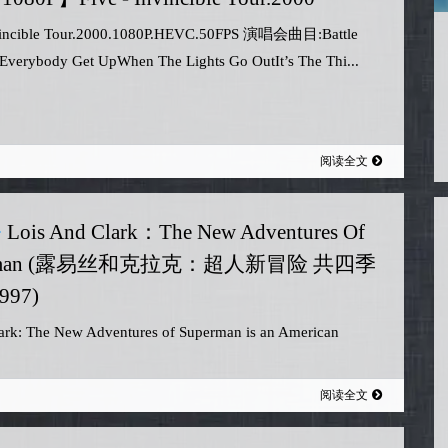
nvincible Tour.2000.1080P.HEVC.50FPS 演唱会曲目:Battle
Everybody Get UpWhen The Lights Go OutIt’s The Thi...
阅读全文
Lois And Clark：The New Adventures Of
erman (露易丝和克拉克：超人新冒险 共四季
997)
ark: The New Adventures of Superman is an American
 television series based on the DC Comics ch...
阅读全文