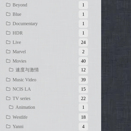
Beyond
1
Blue
1
Documentary
1
HDR
1
Live
24
Marvel
2
Movies
40
速度与激情
12
Music Video
39
NCIS LA
15
TV series
22
Animation
1
Westlife
18
Yanni
4