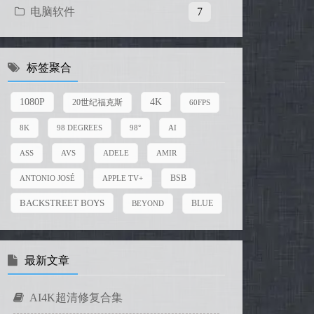
电脑软件
7
标签聚合
4K
1080P
20世纪福克斯
60FPS
8K
98 DEGREES
98°
AI
ASS
AVS
ADELE
AMIR
BSB
ANTONIO JOSÉ
APPLE TV+
BACKSTREET BOYS
BEYOND
BLUE
最新文章
AI4K超清修复合集