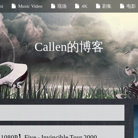
ni
Music Video
现场
4K
剧集
电影
Callen的博客
1080P】Five - Invincible Tour.2000