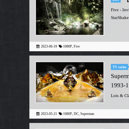
Five - I
StarShake
2023-06-19
1080P
,
Five
TV series
Sup
1993-1
Lois & Cl
superhero
2023-05-21
1080P
,
DC
,
Superman