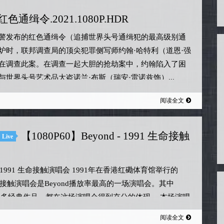
红色通缉令.2021.1080P.HDR
警发布的红色通缉令（追捕世界头号通缉犯的最高级别通
炉时，联邦调查局的顶尖犯罪侧写师约翰·哈特利（道恩·强
在调查此案。在调查一起大胆的抢劫案中，约翰陷入了困
与世界头号艺术品大盗诺兰·布斯（瑞安·雷诺兹饰）...
阅读全文
【1080P60】Beyond - 1991 生命接触
Live
d - 1991 生命接触演唱会 1991年在香港红磡体育馆举行的
生命接触演唱会是Beyond播放率最高的一场演唱会。其中
nd很多经典作品，都在这场演唱会得到充分的体现。 本场演唱
了6场，（11月2...
阅读全文