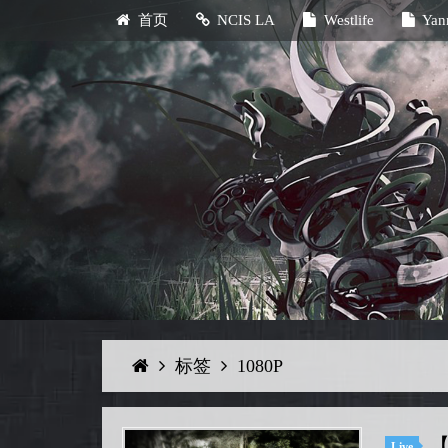
首页
NCIS LA
Westlife
Yan
标签
1080P
【
Live