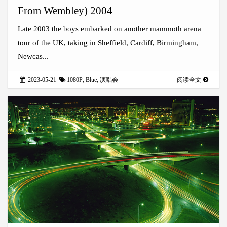
From Wembley) 2004
Late 2003 the boys embarked on another mammoth arena
tour of the UK, taking in Sheffield, Cardiff, Birmingham,
Newcas...
2023-05-21
1080P
,
Blue
,
演唱会
阅读全文