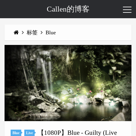
Callen的博客
标签
Blue
【1080P】Blue - Guilty (Live
Blue
Live