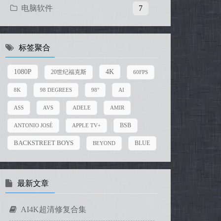
电脑软件
7
标签聚合
4K
1080P
20世纪福克斯
60FPS
8K
98 DEGREES
98°
AI
ASS
AVS
ADELE
AMIR
BSB
ANTONIO JOSÉ
APPLE TV+
BACKSTREET BOYS
BEYOND
BLUE
最新文章
AI4K超清修复合集