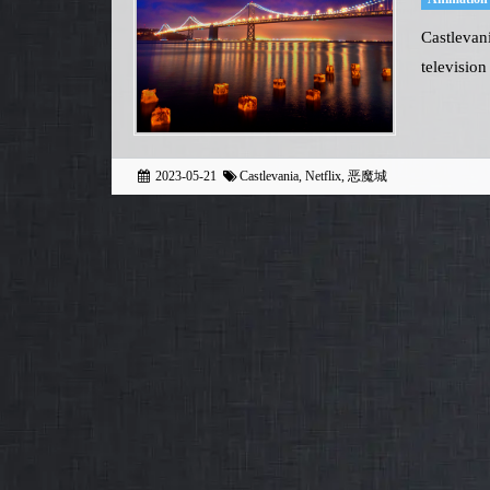
Castlevan
television
2023-05-21
Castlevania
,
Netflix
,
恶魔城