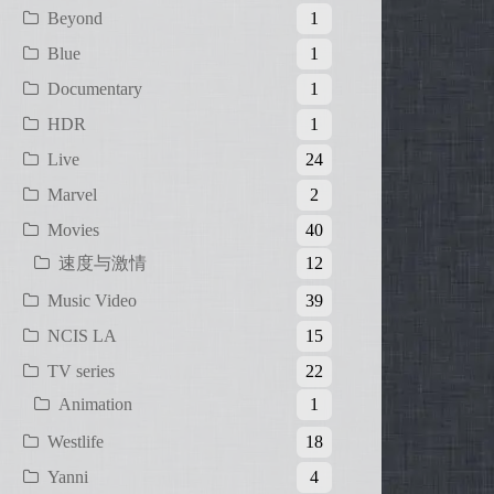
Beyond
1
Blue
1
Documentary
1
HDR
1
Live
24
Marvel
2
Movies
40
速度与激情
12
Music Video
39
NCIS LA
15
TV series
22
Animation
1
Westlife
18
Yanni
4