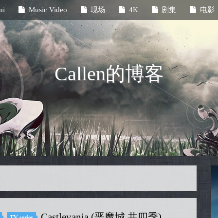
ni
Music Video
现场
4K
剧集
电影
Callen的博客
Castlevania (恶魔城 共四季)
TV series