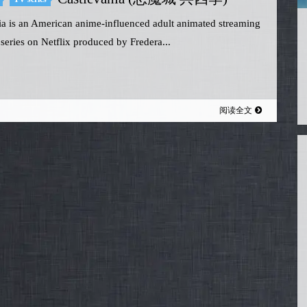
ia is an American anime-influenced adult animated streaming
 series on Netflix produced by Fredera...
阅读全文